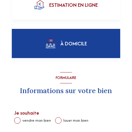
ESTIMATION EN LIGNE
À DOMICILE
J'obtiens une estimation en 4 étapes
FORMULAIRE
Informations sur votre bien
1
2
3
4
Je souhaite
vendre mon bien
louer mon bien
Je sélectionne le type de bien
J