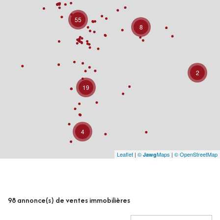
55
8
2
19
4
Leaflet
|
©
Maps
|
© OpenStreetMap
Jawg
98
annonce(s) de ventes immobilières