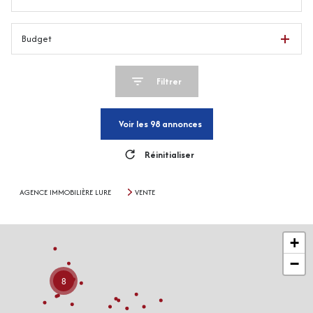
Budget
Filtrer
Voir les
98
annonces
Réinitialiser
AGENCE IMMOBILIÈRE LURE
VENTE
+
−
8