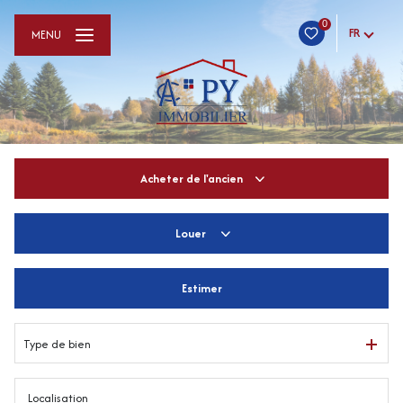
0
FR
MENU
Acheter
de l'ancien
Louer
De l'ancien
De l'immo pro
Estimer
à l'année
De l'immo pro
Type de bien