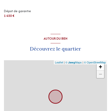
Dépot de garantie
1 450 €
AUTOUR DU BIEN
Découvrez le quartier
Leaflet
|
©
Maps
|
© OpenStreetMap
Jawg
+
−