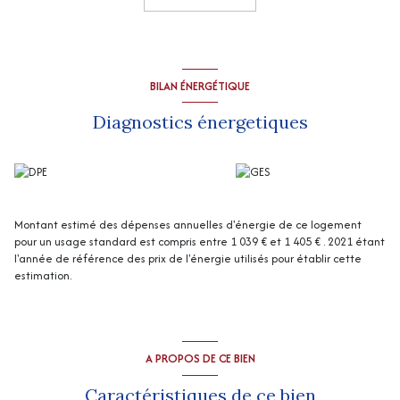
Assainissement : tout-à-l'égout
“Les informations sur les risques auxquels ce bien est exposé sont
disponibles sur le site Géorisques
http://www.georisques.gouv.fr
”
BILAN ÉNERGÉTIQUE
Diagnostics énergetiques
Montant estimé des dépenses annuelles d'énergie de ce logement
pour un usage standard est compris entre 1 039 € et 1 405 € . 2021 étant
l'année de référence des prix de l'énergie utilisés pour établir cette
estimation.
A PROPOS DE CE BIEN
Caractéristiques de ce bien