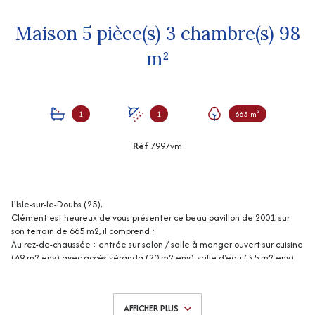
Maison 5 pièce(s) 3 chambre(s) 98
m²
1
1
665 m²
Réf
7997vm
L'Isle-sur-le-Doubs (25),
Clément est heureux de vous présenter ce beau pavillon de 2001, sur
son terrain de 665 m2, il comprend :
Au rez-de-chaussée : entrée sur salon / salle à manger ouvert sur cuisine
(49 m2 env) avec accès véranda (20 m2 env), salle d'eau (3,5 m2 env),
wc, atelier / cellier.
A l'étage : 3 chambres, dressing, salle de bains, wc.
Abri de jardin, local à vélo, carport en bois.
AFFICHER PLUS
Chauffage : électrique + cheminée insert