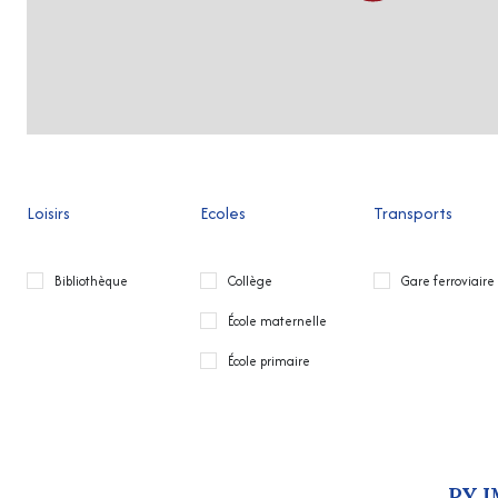
Loisirs
Ecoles
Transports
Bibliothèque
Collège
Gare ferroviaire
École maternelle
École primaire
PY 