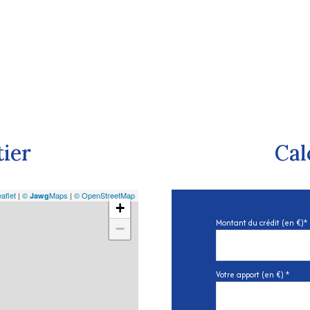
tier
Cal
aflet
|
©
Maps
|
© OpenStreetMap
Jawg
+
Montant du crédit (en €)*
−
Votre apport (en €) *