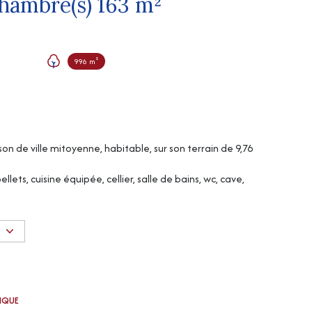
Maison 6 pièce(s) 4 chambre(s) 163 m²
996 m²
n de ville mitoyenne, habitable, sur son terrain de 9,76
ets, cuisine équipée, cellier, salle de bains, wc, cave,
e stockage.
nant accès au terrain.
S
 disponibles sur le site Géorisques
TIQUE