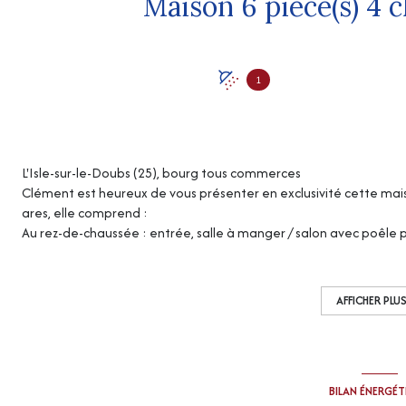
1
L'Isle-sur-le-Doubs (25), bourg tous commerces
Clément est heureux de vous présenter en exclusivité cette maiso
ares, elle comprend :
Au rez-de-chaussée : entrée, salle à manger / salon avec poêle pell
dégagement avec accès sur une cour extérieure avec espace d
Au 1er étage : 4 chambres, dégagement, une pièce, grenier don
Au 2ème étage : grenier.
AFFICHER PLU
Chauffage : poêle à pellets
“Les informations sur les risques auxquels ce bien est exposé sont
http://www.georisques.gouv.fr
”
BILAN ÉNERGÉ