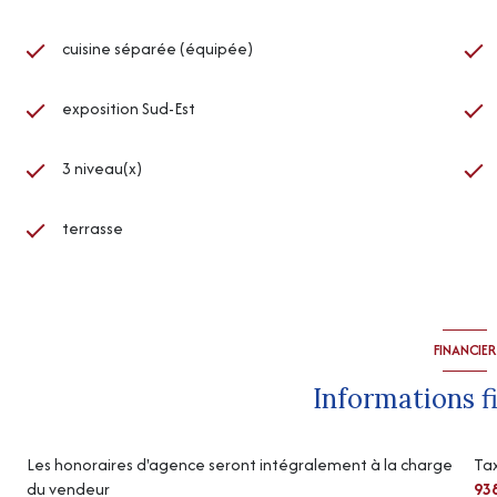
cuisine séparée (équipée)
exposition Sud-Est
3 niveau(x)
terrasse
FINANCIER
Informations f
Les honoraires d'agence seront intégralement à la charge
Tax
du vendeur
93