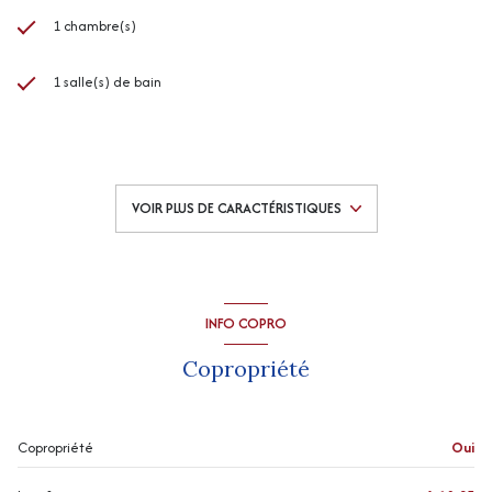
1 chambre(s)
1 salle(s) de bain
construit en 1999
cuisine séparée (équipée)
VOIR PLUS DE CARACTÉRISTIQUES
1 parking(s)
2 niveau(x)
INFO COPRO
3ème étage
Copropriété
4 étage(s)
Copropriété
Oui
ascenseur