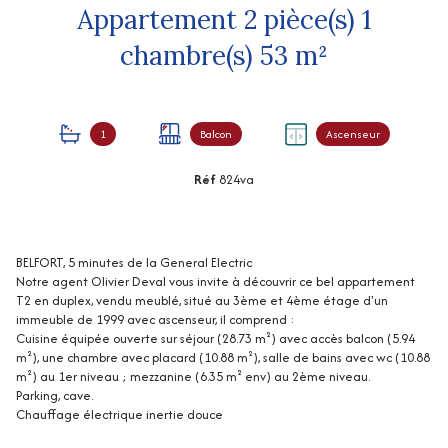
Appartement 2 pièce(s) 1
chambre(s) 53 m²
1
Balcon
Ascenseur
Réf
824va
BELFORT, 5 minutes de la General Electric
Notre agent Olivier Deval vous invite à découvrir ce bel appartement
T2 en duplex, vendu meublé, situé au 3ème et 4ème étage d'un
immeuble de 1999 avec ascenseur, il comprend :
Cuisine équipée ouverte sur séjour (28.73 m²) avec accès balcon (5.94
m²), une chambre avec placard (10.88 m²), salle de bains avec wc (10.88
m²) au 1er niveau ; mezzanine (6.35 m² env) au 2ème niveau.
Parking, cave.
Chauffage électrique inertie douce