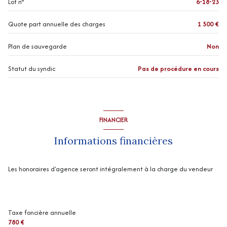
Lot n°
6-18-23
vue citadine
Quote part annuelle des charges
1 500 €
cave
Plan de sauvegarde
Non
Statut du syndic
Pas de procédure en cours
balcon
FINANCIER
Informations financières
Les honoraires d'agence seront intégralement à la charge du vendeur
Taxe foncière annuelle
780 €