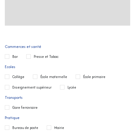
Commerces et santé
Bar
Presse et Tabac
Ecoles
Collège
École maternelle
École primaire
Enseignement supérieur
Lycée
Transports
Gare ferroviaire
Pratique
Bureau de poste
Mairie