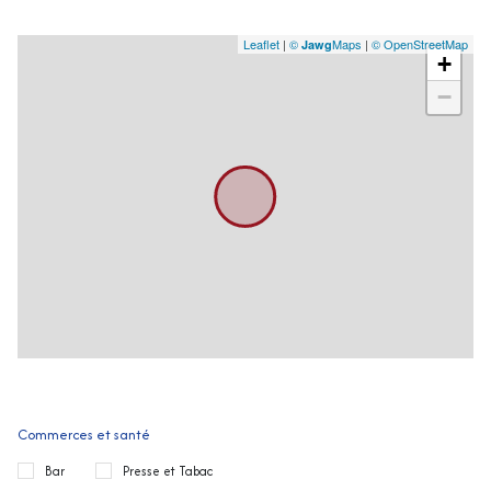
Leaflet
|
©
Maps
|
© OpenStreetMap
Jawg
+
−
Commerces et santé
Bar
Presse et Tabac