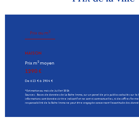
2
Prix au m
MAISON
2
Prix m
moyen
1290 €
De 613 € à 1904 €
*Estimation au mois de Juillet 2026
Sources : Bases de données de La Boîte Immo, sur un panel de prix publics calculés sur la
informations sont données à titre indicatif et ne sont ni contractuelles, ni des offres ferm
responsabilité de la Boîte Immo ne peut être engagée concernant l'exactitude des donnée