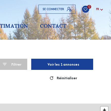
0
SE CONNECTER
FR
STIMATION
CONTACT
Filtrer
Voir les
1
annonces
Réinitialiser
+