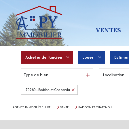
VENTES
Acheter
de l'ancien
Louer
Estimer
Type de bien
Localisation
De l'ancien
à l'année
De l'immo pro
De l'immo pro
70280 - Raddon-et-Chapendu
AGENCE IMMOBILIÈRE LURE
VENTE
RADDON ET CHAPENDU