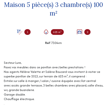
Maison 5 pièce(s) 3 chambre(s) 100
m²
1
625 m²
2
Réf
7304vm
Secteur Lure,
Posez vos meubles dans ce pavillon avec belles prestations !
Nos agents Hélène Valette et Solène Boucard vous invitent à visiter ce
superbe pavillon de 2013, sur terrain de 625 m², il comprend :
Entrée sur salle à manger / salon / cuisine équipée avec îlot central
avec accès grande terrasse, 3 belles chambres avec placard, salle d'eau,
wc, grande buanderie.
Garage double.
Chauffage électrique.
.