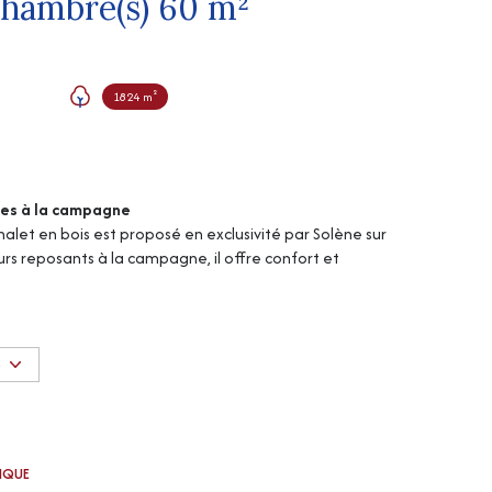
Maison 3 pièce(s) 2 chambre(s) 60 m²
1824 m²
nces à la campagne
halet en bois est proposé en exclusivité par Solène sur
urs reposants à la campagne, il offre confort et
cuisine équipée, une chambre, salle d'eau avec WC
S
nt insolite
TIQUE