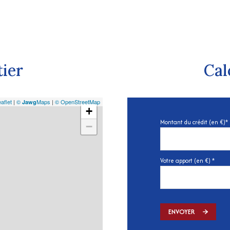
tier
Cal
aflet
|
©
Maps
|
© OpenStreetMap
Jawg
+
Montant du crédit (en €)*
−
Votre apport (en €) *
ENVOYER