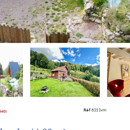
Réf
8121vm
440)