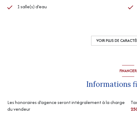
1 salle(s) d'eau
cuisine américaine (équipée)
exposition Est
VOIR PLUS DE CARACTÉ
1 niveau(x)
FINANCIER
vue Dégagée
Informations f
Les honoraires d'agence seront intégralement à la charge
Tax
du vendeur
25