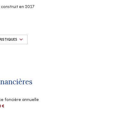
construit en 2017
Chauffage individuel : convecteur (electrique)
1 côté(s) mitoyen(s)
RISTIQUES
1er étage
cave
inancières
e foncière annuelle
0 €