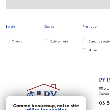
Loisirs
Ecoles
Pratique
Cinéma
École primaire
Bureau de poste
Mairie
PY 
88 bis
70200
03 8
Comme beaucoup, notre site