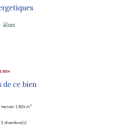
ergetiques
.
 disponibles sur le site Géorisques
E BIEN
 de ce bien
terrain 1 824 m²
2 chambre(s)