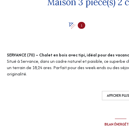
1
SERVANCE (70) – Chalet en bois avec tipi, idéal pour des vaca
Situé à Servance, dans un cadre naturel et paisible, ce superbe c
un terrain de 18,24 ares. Parfait pour des week-ends ou des séjo
originalité.
Le chalet se compose comme suit :
Rez-de-chaussée :
entrée sur une pièce de vie lumineuse avec 
Étage :
une chambre avec placards.
AFFICHER PLU
Sous-sol :
cave
Extérieurs :
Tipi d’environ 20 m², idéal pour un espace détente ou hébergeme
Abri de jardin
BILAN ÉNERGÉ
Informations complémentaires :