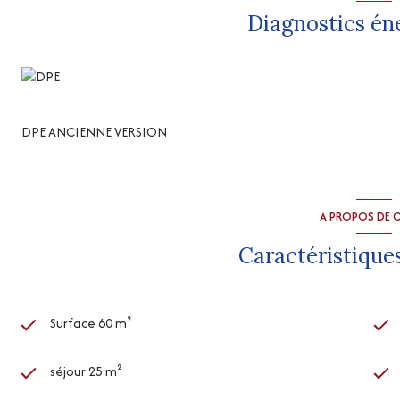
Chauffage électrique
Diagnostics én
Panneaux photovoltaïques
Un bien rare, idéal pour les amoureux de nature et de tranquillité
“Les informations sur les risques auxquels ce bien est exposé sont
http://www.georisques.gouv.fr
”
DPE ANCIENNE VERSION
A PROPOS DE C
Caractéristiques
Surface 60 m²
séjour 25 m²