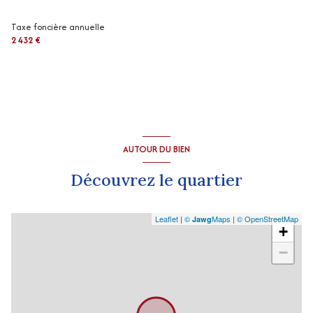
Taxe foncière annuelle
vue Campagne
2 432 €
terrasse
arboré
AUTOUR DU BIEN
Découvrez le quartier
Leaflet
|
©
Maps
|
© OpenStreetMap
Jawg
+
−