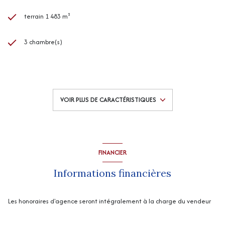
terrain 1 483 m²
3 chambre(s)
1 salle(s) de bain
1 salle(s) d'eau
VOIR PLUS DE CARACTÉRISTIQUES
construit en 2018
cuisine américaine (équipée)
FINANCIER
Chauffage central : autre (aérothermique)
Informations financières
1 garage(s)
Les honoraires d'agence seront intégralement à la charge du vendeur
exposition Ouest