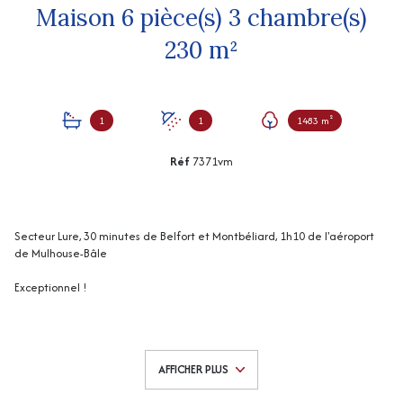
Maison 6 pièce(s) 3 chambre(s)
230 m²
1
1
1483 m²
Réf
7371vm
Secteur Lure, 30 minutes de Belfort et Montbéliard, 1h10 de l'aéroport
de Mulhouse-Bâle
Exceptionnel !
Nos agents Hélène Valette et Solène Boucard vous invitent à découvrir
en exclusivité cette magnifique villa d'architecte de 2018, sur son joli
terrain entièrement clos, sans vis-à-vis de 14.83 ares avec piscine
AFFICHER PLUS
chauffée et sécurisée, elle comprend :