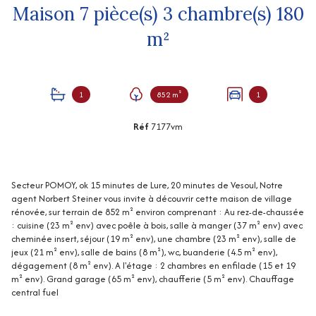
Maison 7 pièce(s) 3 chambre(s) 180
m²
1
852 m²
1
Réf
7177vm
Secteur POMOY, ok 15 minutes de Lure, 20 minutes de Vesoul, Notre
agent Norbert Steiner vous invite à découvrir cette maison de village
rénovée, sur terrain de 852 m² environ comprenant : Au rez-de-chaussée
: cuisine (23 m² env) avec poêle à bois, salle à manger (37 m² env) avec
cheminée insert, séjour (19 m² env), une chambre (23 m² env), salle de
jeux (21 m² env), salle de bains (8 m²), wc, buanderie (4.5 m² env),
dégagement (8 m² env). A l'étage : 2 chambres en enfilade (15 et 19
m² env). Grand garage (65 m² env), chaufferie (5 m² env). Chauffage
central fuel