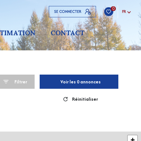
0
SE CONNECTER
FR
STIMATION
CONTACT
Filtrer
Voir les
0
annonces
Réinitialiser
+