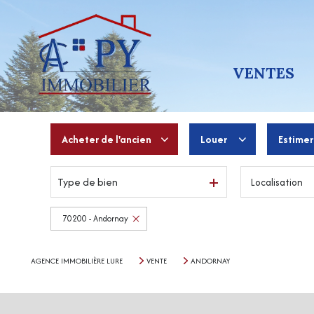
VENTES
Acheter
de l'ancien
Louer
Estimer
Type de bien
Localisation
De l'ancien
à l'année
De l'immo pro
De l'immo pro
70200 - Andornay
AGENCE IMMOBILIÈRE LURE
VENTE
ANDORNAY