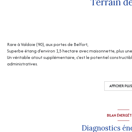
Terrain de
Rare à Valdoie (90), aux portes de Belfort,
Superbe étang d’environ 1,5 hectare avec maisonnette, plus une 
Un véritable atout supplémentaire, c’est le potentiel constructib
administratives.
L’ensemble représente un terrain de 25 660 m².
Un lieu agréable pour vos week-ends en famille, avec étang, pê
Dans un environnement naturel privilégié, sur la commune de Vald
AFFICHER PLU
de charme, offrant un cadre paisible et authentique, idéal po
privilégiés en famille
Cela comprend une maisonnette comprenant une pièce à vivre e
L’ensemble nécessite des travaux
BILAN ÉNERGÉ
Le chemin d’accès est en herbe.
Caractéristiques du plan d’eau :
Diagnostics én
- Étang actuellement peu empoissonné, quantité inconnue.