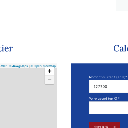
tier
Cal
aflet
|
©
Maps
|
© OpenStreetMap
Jawg
+
Montant du crédit (en €)*
−
Votre apport (en €) *
ENVOYER