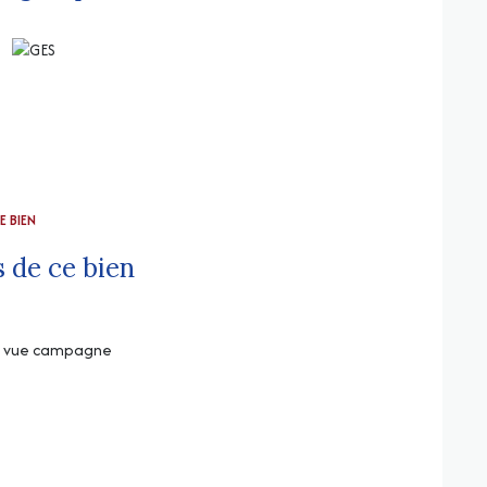
u sur cette zone.
 disponibles sur le site Géorisques
E BIEN
 de ce bien
vue campagne