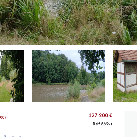
127 200 €
300)
Réf
869vt