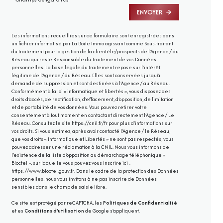
ENVOYER
Les informations recueillies sur ce formulaire sont enregistrées dans
un fichier informatisé par La Boite Immo agissant comme Sous-traitant
du traitement pour la gestion de la clientèle/prospects de l'Agence / du
Réseau qui reste Responsable du Traitement de vos Données
personnelles. La base légale du traitement repose sur l'intérêt
légitime de l'Agence / du Réseau. Elles sont conservées jusqu'à
demande de suppression et sont destinées à l'Agence / au Réseau.
Conformément à la loi « informatique et libertés », vous disposez des
droits d’accès, de rectification, d’effacement, d’opposition, de limitation
et de portabilité de vos données. Vous pouvez retirer votre
consentement à tout moment en contactant directement l’Agence / Le
Réseau. Consultez le site
https://cnil.fr/fr
pour plus d’informations sur
vos droits. Si vous estimez, après avoir contacté l'Agence / le Réseau,
que vos droits « Informatique et Libertés » ne sont pas respectés, vous
pouvez adresser une réclamation à la CNIL. Nous vous informons de
l’existence de la liste d'opposition au démarchage téléphonique «
Bloctel », sur laquelle vous pouvez vous inscrire ici :
https://www.bloctel.gouv.fr
. Dans le cadre de la protection des Données
personnelles, nous vous invitons à ne pas inscrire de Données
sensibles dans le champ de saisie libre.
Ce site est protégé par reCAPTCHA, les
Politiques de Confidentialité
et es
Conditions d'utilisation
de Google s'appliquent.