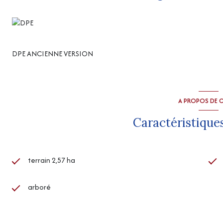
- Profondeur variant d’environ 0,50 m à 1,30 m.
- Ce genre de bien reste rare dans le secteur.
- Pas de contraintes importantes pour la réglementation sur l’ea
“Les informations sur les risques auxquels ce bien est exposé sont
http://www.georisques.gouv.fr
”
DPE ANCIENNE VERSION
A PROPOS DE C
Caractéristiques
terrain 2,57 ha
arboré