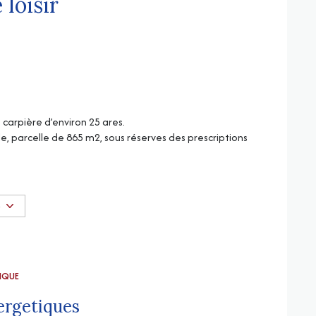
 loisir
carpière d’environ 25 ares.
le, parcelle de 865 m2, sous réserves des prescriptions
che et nature
oie, venez découvrir cette propriété de loisirs pleine
S
ur les amoureux de nature, de détente et de moments
t une chambre, plus un garage.
TIQUE
ergetiques