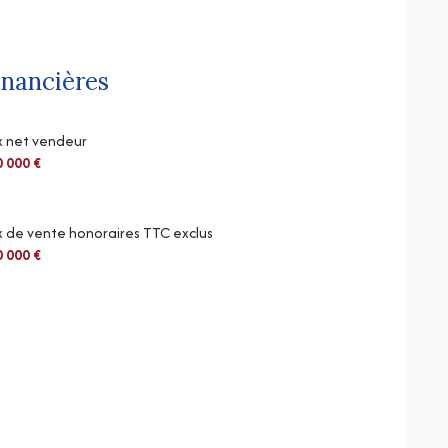
inancières
x net vendeur
 000 €
x de vente honoraires TTC exclus
 000 €