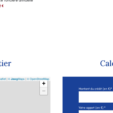
e foncière annuelle
2 €
tier
Cal
aflet
|
©
Maps
|
© OpenStreetMap
Jawg
+
Montant du crédit (en €)*
−
Votre apport (en €) *