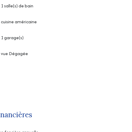
1 salle(s) de bain
cuisine américaine
1 garage(s)
vue Dégagée
inancières