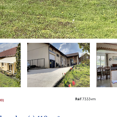
Réf
7333vm
00)