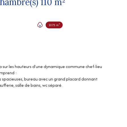
Maison 6 pièce(s) 4 chambre(s) 110 m²
1075 m²
5 ca sur les hauteurs d’une dynamique commune chef-lieu
omprend :
res spacieuses, bureau avec un grand placard donnant
fferie, salle de bains, wc séparé.