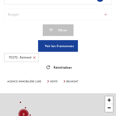
Budget
Filtrer
Voir les
0
annonces
70270 - Belmont
Réinitialiser
AGENCE IMMOBILIÈRE LURE
VENTE
BELMONT
+
−
8