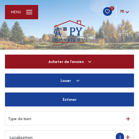
0
FR
MENU
Acheter
de l'ancien
Louer
De l'ancien
De l'immo pro
Estimer
à l'année
De l'immo pro
Type de bien
1
Localisation