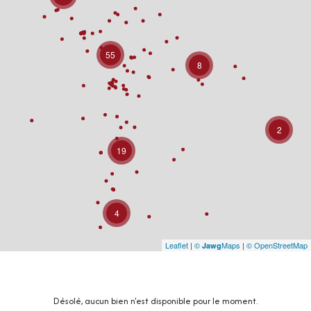
55
8
2
19
4
Leaflet
|
©
Maps
|
© OpenStreetMap
Jawg
Désolé, aucun bien n'est disponible pour le moment.