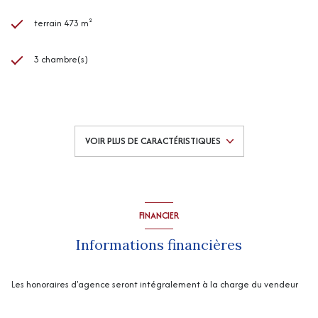
terrain 473 m²
3 chambre(s)
1 salle(s) de bain
1 salle(s) d'eau
VOIR PLUS DE CARACTÉRISTIQUES
construit en 2010
cuisine séparée (équipée)
FINANCIER
1 garage(s)
Informations financières
exposition Sud-Est
Les honoraires d'agence seront intégralement à la charge du vendeur
1 côté(s) mitoyen(s)