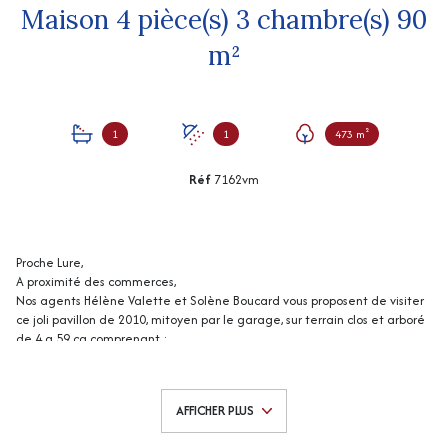
Maison 4 pièce(s) 3 chambre(s) 90
m²
1
1
473 m²
Réf
7162vm
Proche Lure,
A proximité des commerces,
Nos agents Hélène Valette et Solène Boucard vous proposent de visiter
ce joli pavillon de 2010, mitoyen par le garage, sur terrain clos et arboré
de 4 a 59 ca comprenant :
Au rez-de-chaussée : entrée avec placard, cuisine équipée, salle à
manger / salon, salle d'eau, wc,.
A l'étage : dégagement, 3 belles chambres, salle de bains avec wc.
AFFICHER PLUS
Garage avec grenier.
Chauffage électrique + poêle à bois.