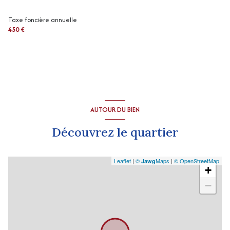
Taxe foncière annuelle
2 niveau(x)
450 €
vue Village
arboré
AUTOUR DU BIEN
Découvrez le quartier
Leaflet
|
©
Maps
|
© OpenStreetMap
Jawg
+
−