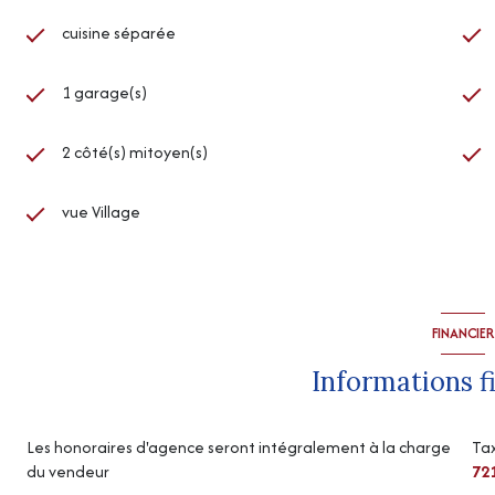
cuisine séparée
1 garage(s)
2 côté(s) mitoyen(s)
vue Village
FINANCIER
Informations f
Les honoraires d'agence seront intégralement à la charge
Tax
du vendeur
72