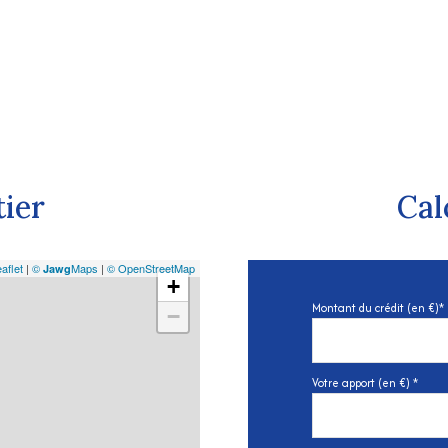
tier
Cal
aflet
|
©
Maps
|
© OpenStreetMap
Jawg
+
Montant du crédit (en €)*
−
Votre apport (en €) *