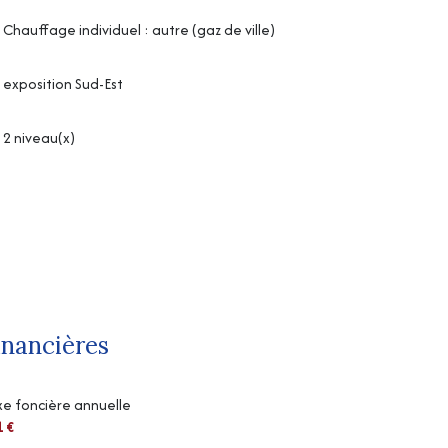
Chauffage individuel : autre (gaz de ville)
exposition Sud-Est
2 niveau(x)
inancières
e foncière annuelle
1 €