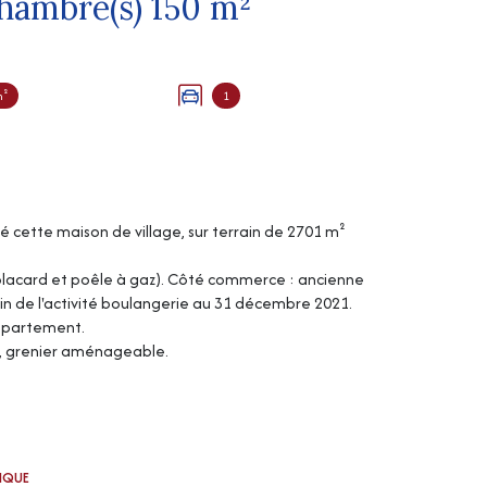
Maison 5 pièce(s) 4 chambre(s) 150 m²
m²
1
té cette maison de village, sur terrain de 2701 m²
 placard et poêle à gaz). Côté commerce : ancienne
 Fin de l'activité boulangerie au 31 décembre 2021.
appartement.
e, grenier aménageable.
TIQUE