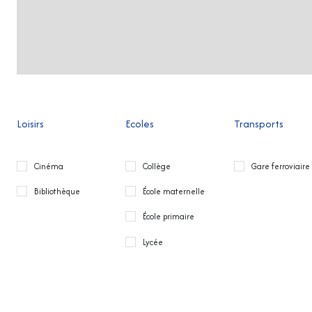
Loisirs
Ecoles
Transports
Cinéma
Collège
Gare ferroviaire
Bibliothèque
École maternelle
École primaire
Lycée