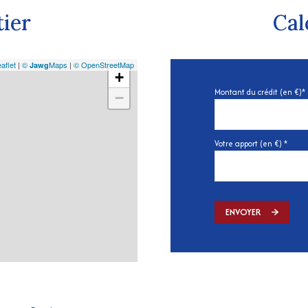
tier
Cal
aflet
|
©
Maps
|
© OpenStreetMap
Jawg
+
Montant du crédit (en €)*
−
Votre apport (en €) *
ENVOYER