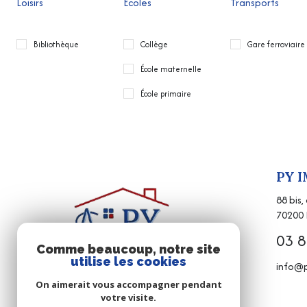
Loisirs
Ecoles
Transports
Bibliothèque
Collège
Gare ferroviaire
École maternelle
École primaire
PY 
88 bis
70200
03 8
Comme beaucoup, notre site
utilise les cookies
info@p
On aimerait vous accompagner pendant
votre visite.