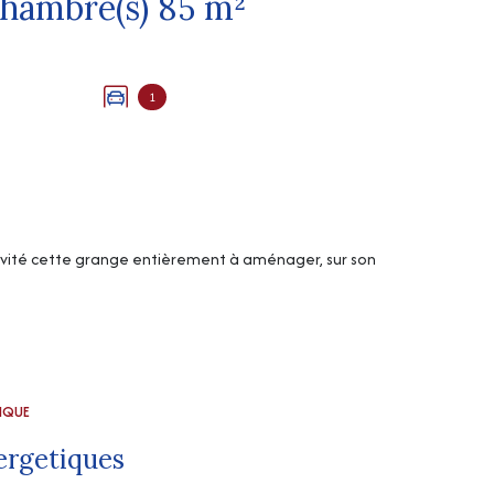
Maison 3 pièce(s) 1 chambre(s) 85 m²
1
sivité cette grange entièrement à aménager, sur son
TIQUE
ergetiques