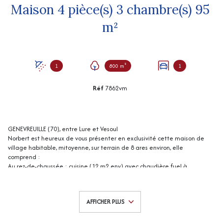
Maison 4 pièce(s) 3 chambre(s) 95
m²
1
800 m²
1
Réf
7862vm
GENEVREUILLE (70), entre Lure et Vesoul
Norbert est heureux de vous présenter en exclusivité cette maison de
village habitable, mitoyenne, sur terrain de 8 ares environ, elle
comprend :
Au rez-de-chaussée : cuisine (12 m2 env) avec chaudière fuel à
condensation, séjour (20 m2 env), salle d'eau avec wc (5 m2 env), une
chambre (13 m2 env).
A l'étage : bureau (10 m2 env), 2 chambres (9 et 20 m2 env).
AFFICHER PLUS
Grange (37 m2 env), cave (16 m2 env), écurie (30 m2 env).
Chauffage central fuel.