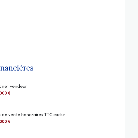
inancières
x net vendeur
000 €
x de vente honoraires TTC exclus
000 €