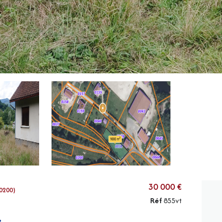
30 000 €
0200)
Réf
855vt