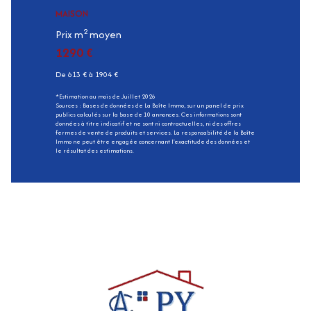
MAISON
2
Prix m
moyen
1290 €
De 613 € à 1904 €
*Estimation au mois de Juillet 2026
Sources : Bases de données de La Boîte Immo, sur un panel de prix
publics calculés sur la base de 10 annonces. Ces informations sont
données à titre indicatif et ne sont ni contractuelles, ni des offres
fermes de vente de produits et services. La responsabilité de la Boîte
Immo ne peut être engagée concernant l'exactitude des données et
le résultat des estimations.