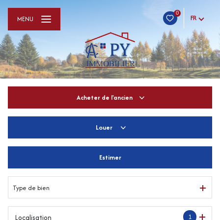
0
FR
MENU
Acheter
de l'ancien
Louer
De l'ancien
De l'immo pro
Estimer
à l'année
De l'immo pro
Type de bien
1
Localisation