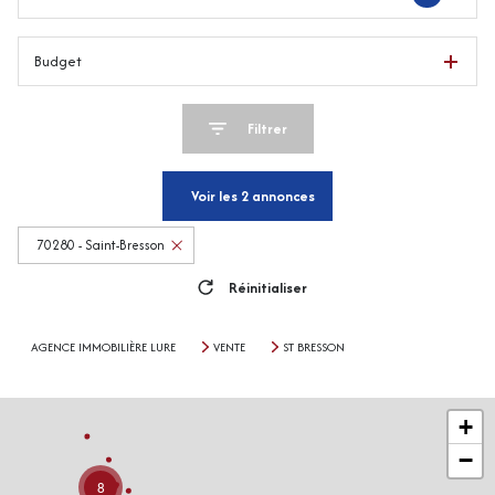
Budget
Filtrer
Voir les
2
annonces
70280 - Saint-Bresson
Réinitialiser
AGENCE IMMOBILIÈRE LURE
VENTE
ST BRESSON
+
−
8