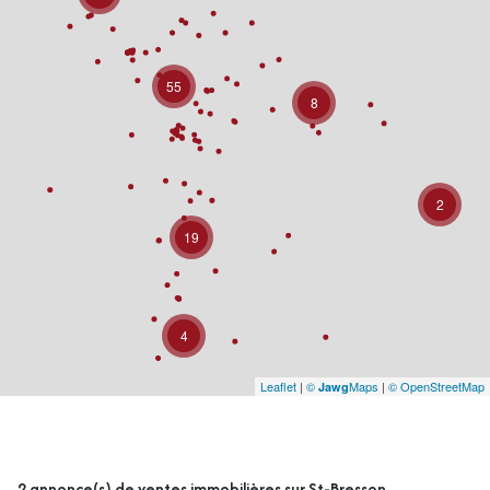
55
8
2
19
4
Leaflet
|
©
Maps
|
© OpenStreetMap
Jawg
2
annonce(s) de ventes immobilières sur St-Bresson