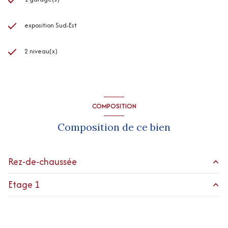
exposition Sud-Est
2 niveau(x)
COMPOSITION
Composition de ce bien
Rez-de-chaussée
Etage 1
garage
m²
Pièce
m²
Entrée/Dégagement
14.4 m²
chaufferie
m²