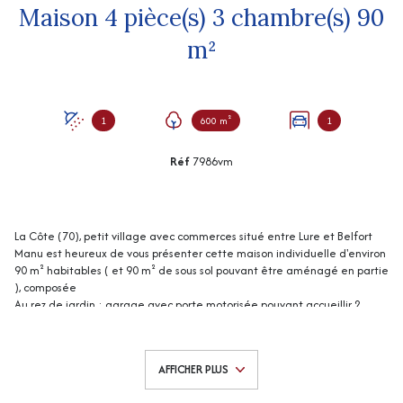
Maison 4 pièce(s) 3 chambre(s) 90
m²
1
600 m²
1
Réf
7986vm
La Côte (70), petit village avec commerces situé entre Lure et Belfort
Manu est heureux de vous présenter cette maison individuelle d'environ
90 m² habitables ( et 90 m² de sous sol pouvant être aménagé en partie
), composée
Au rez de jardin : garage avec porte motorisée pouvant accueillir 2
véhicules, une pièce pouvant être aménagée en cuisine d'été et
chaufferie.
Au niveau de vie : entrée/dégagement, cuisine fermée, salon/séjour
AFFICHER PLUS
avec accès balcon, possibilité d'installer un poêle à bois/granulés, 3
chambres avec placards, salle d'eau, wc indépendant et un petit cagibi.