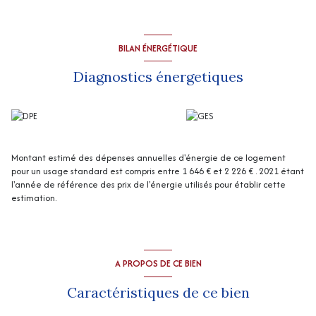
Le terrain est entièrement clos et sans vis-à-vis.
Tout à l'égout.
Travaux à prévoir : électricité, isolation, fenêtres (aluminium), systeme
de chauffage et rafraichissement.
BILAN ÉNERGÉTIQUE
Convient à une petite famille ou jeune couple.
“Les informations sur les risques auxquels ce bien est exposé sont
Diagnostics énergetiques
disponibles sur le site Géorisques
http://www.georisques.gouv.fr
”
Les informations sur les risques auxquels ce bien est exposé sont
disponibles sur le site
Géorisques
Montant estimé des dépenses annuelles d'énergie de ce logement
pour un usage standard est compris entre 1 646 € et 2 226 € . 2021 étant
l'année de référence des prix de l'énergie utilisés pour établir cette
estimation.
A PROPOS DE CE BIEN
Caractéristiques de ce bien