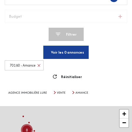
Budget
Filtrer
Voir les
0
annonces
70160 - Amance
Réinitialiser
AGENCE IMMOBILIÈRE LURE
VENTE
AMANCE
+
−
8