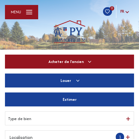
0
FR
MENU
Acheter
de l'ancien
Louer
De l'ancien
De l'immo pro
Estimer
à l'année
De l'immo pro
Type de bien
1
Localisation