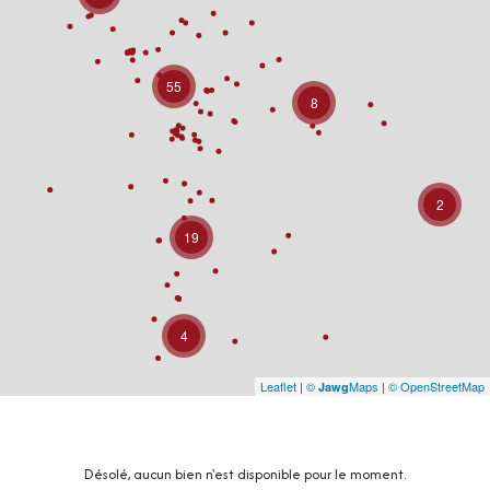
55
8
2
19
4
Leaflet
|
©
Maps
|
© OpenStreetMap
Jawg
Désolé, aucun bien n'est disponible pour le moment.