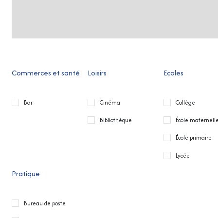
Commerces et santé
Loisirs
Ecoles
Bar
Cinéma
Collège
Bibliothèque
École maternell
École primaire
Lycée
Pratique
Bureau de poste