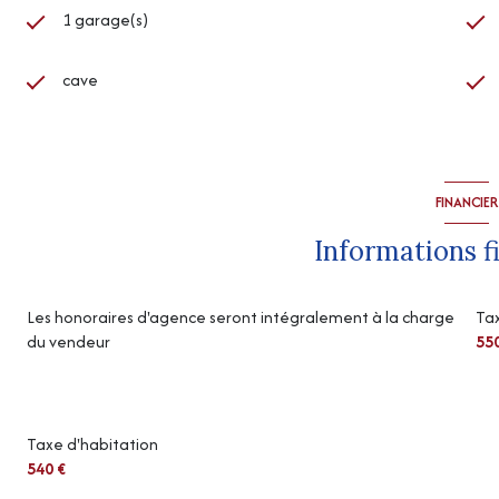
1 garage(s)
cave
FINANCIER
Informations f
Les honoraires d'agence seront intégralement à la charge
Tax
du vendeur
55
Taxe d'habitation
540 €