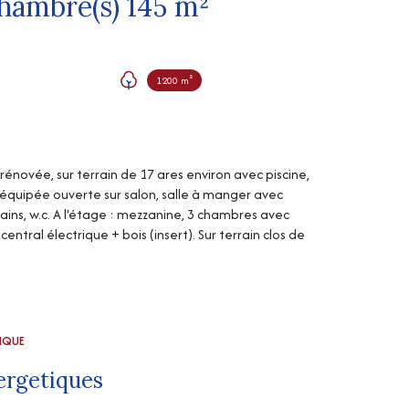
Maison 7 pièce(s) 5 chambre(s) 145 m²
1200 m²
novée, sur terrain de 17 ares environ avec piscine,
 équipée ouverte sur salon, salle à manger avec
ins, w.c. A l'étage : mezzanine, 3 chambres avec
entral électrique + bois (insert). Sur terrain clos de
TIQUE
ergetiques