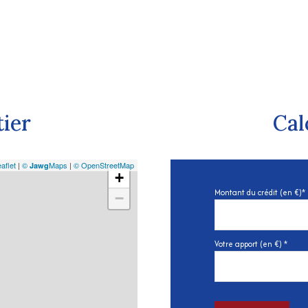
tier
Cal
aflet
|
©
Maps
|
© OpenStreetMap
Jawg
+
Montant du crédit (en €)*
−
Votre apport (en €) *