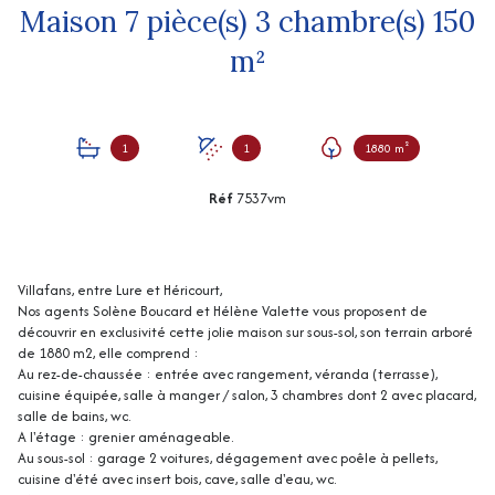
Maison 7 pièce(s) 3 chambre(s) 150
m²
1
1
1880 m²
Réf
7537vm
Villafans, entre Lure et Héricourt,
Nos agents Solène Boucard et Hélène Valette vous proposent de
découvrir en exclusivité cette jolie maison sur sous-sol, son terrain arboré
de 1880 m2, elle comprend :
Au rez-de-chaussée : entrée avec rangement, véranda (terrasse),
cuisine équipée, salle à manger / salon, 3 chambres dont 2 avec placard,
salle de bains, wc.
A l'étage : grenier aménageable.
Au sous-sol : garage 2 voitures, dégagement avec poêle à pellets,
cuisine d'été avec insert bois, cave, salle d'eau, wc.