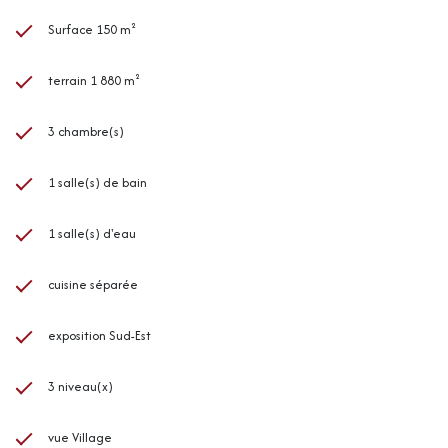
Surface 150 m²
terrain 1 880 m²
3 chambre(s)
1 salle(s) de bain
1 salle(s) d'eau
cuisine séparée
exposition Sud-Est
3 niveau(x)
vue Village