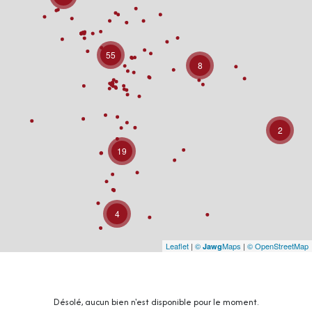
55
8
2
19
4
Leaflet
|
©
Maps
|
© OpenStreetMap
Jawg
Désolé, aucun bien n'est disponible pour le moment.