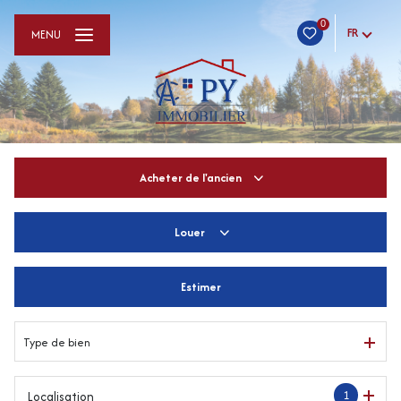
0
FR
MENU
Acheter
de l'ancien
Louer
De l'ancien
De l'immo pro
Estimer
à l'année
De l'immo pro
Type de bien
1
Localisation