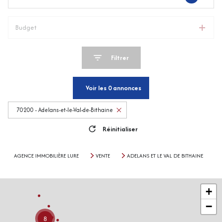
Budget
Filtrer
Voir les
0
annonces
70200 - Adelans-et-le-Val-de-Bithaine
Réinitialiser
AGENCE IMMOBILIÈRE LURE
VENTE
ADELANS ET LE VAL DE BITHAINE
+
−
8