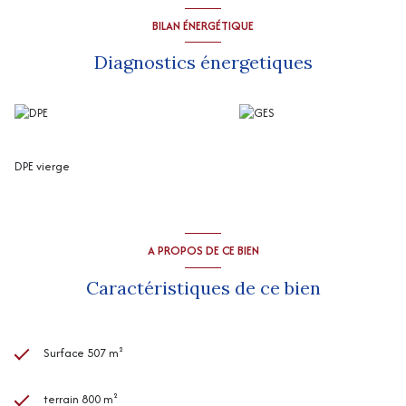
Chauffage électrique et pour un appartement chauffage fuel.
Pas de copropriété
BILAN ÉNERGÉTIQUE
Coin terrasse pour 4 logements,
Diagnostics énergetiques
7 celliers individuels.
Compteurs individuels (eau et électricité)
DPE vierge
A PROPOS DE CE BIEN
Caractéristiques de ce bien
Surface 507 m²
terrain 800 m²