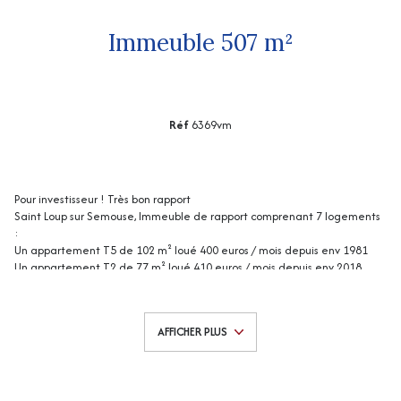
Immeuble 507 m²
Réf
6369vm
Pour investisseur ! Très bon rapport
Saint Loup sur Semouse, Immeuble de rapport comprenant 7 logements
:
Un appartement T5 de 102 m² loué 400 euros / mois depuis env 1981
Un appartement T2 de 77 m² loué 410 euros / mois depuis env 2018
Un appartement T4 de 105 m² loué 500 euros / mois depuis mai 2021
Un appartement T3 de 71 m² loué 330 euros / mois depuis env 1991
Un appartement T3 de 84 m² non loué. (possibilité de louer 400 euros
AFFICHER PLUS
/mois)
2 appartements T1 bis de 33 et 35 m² (possibilité de louer 250 euros
/mois)
Rentabilité actuelle 1640€ / mois, possibilité environ 2540 € / mois