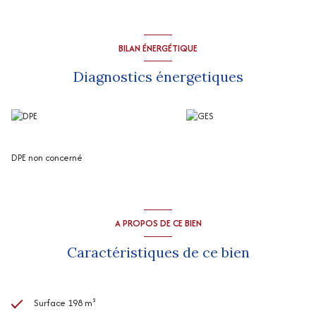
au rez-de-chaussée ; 3 chambres en enfilade (18, 14 et 13 m2 env) au
1er étage, garage.
2 compteurs électricité et eau.
Pas de chauffage.
BILAN ÉNERGÉTIQUE
“Les informations sur les risques auxquels ce bien est exposé sont
disponibles sur le site Géorisques
http://www.georisques.gouv.fr
”
Diagnostics énergetiques
DPE non concerné
A PROPOS DE CE BIEN
Caractéristiques de ce bien
Surface 198 m²