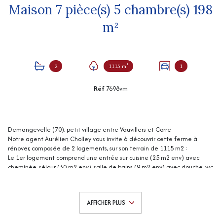
Maison 7 pièce(s) 5 chambre(s) 198
m²
2
1115 m²
1
Réf
7698vm
Demangevelle (70), petit village entre Vauvillers et Corre
Notre agent Aurélien Cholley vous invite à découvrir cette ferme à
rénover, composée de 2 logements, sur son terrain de 1115 m2 :
Le 1er logement comprend une entrée sur cuisine (25 m2 env) avec
cheminée, séjour (30 m2 env), salle de bains (9 m2 env) avec douche, wc
au rez-de-chaussée ; 2 chambres (24 et 24 m2 env) à l'étage ; grenier
aménageable au-dessus ; grange aménageable (35 m2 env), écurie,
vaste grenier.
AFFICHER PLUS
Le 2ème logement comprend une entrée sur cuisine (19 m2 env), séjour
(16 m2 env), salle de bains (5 m2 env) avec douche, cellier (10 m2 env)