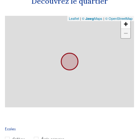
Découvrez le quartier
Leaflet
|
©
Maps
|
© OpenStreetMap
Jawg
+
−
Ecoles