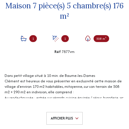
Maison 7 pièce(s) 5 chambre(s) 176
m²
1
1
508 m²
Réf
7877vm
Dans petit village situé à 10 min. de Baume-les-Dames
Clément est heureux de vous présenter en exclusivité cette maison de
village d'environ 170 m2 habitables, mitoyenne, sur son terrain de 508
m2 + 290 m2 en indivision, elle comprend :
Au rez-de-chaussée : entrée sur véranda, cuisine équipée / séjour, buanderie, wc,
garage.
Au 1er étage : salle de bains, 2 chambres, une 3ème chambre, salle d'eau.
Au 2ème étage : 2 autres chambres.
AFFICHER PLUS
Grange de 40 m2 env, cave.
Terrasse abritée.