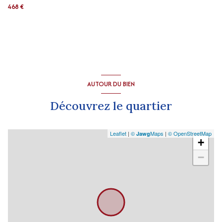
468 €
AUTOUR DU BIEN
Découvrez le quartier
Leaflet
|
©
Maps
|
© OpenStreetMap
Jawg
+
−