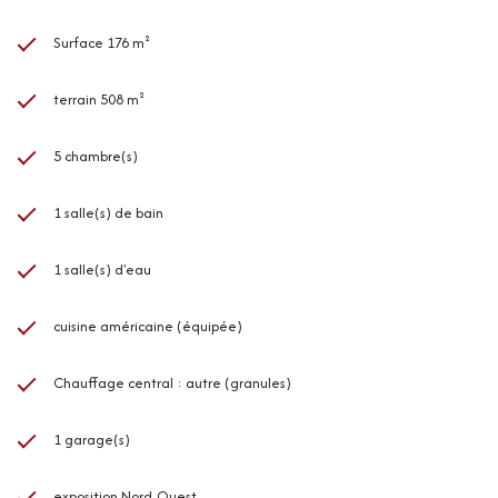
Surface 176 m²
terrain 508 m²
5 chambre(s)
1 salle(s) de bain
1 salle(s) d'eau
cuisine américaine (équipée)
Chauffage central : autre (granules)
1 garage(s)
exposition Nord-Ouest