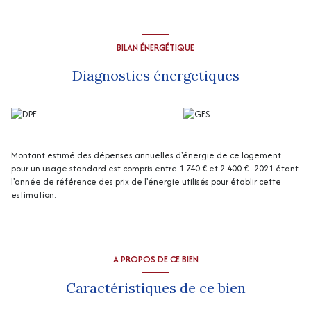
Chauffage central pellets.
Chauffe-eau solaire
“Les informations sur les risques auxquels ce bien est exposé sont
disponibles sur le site Géorisques
http://www.georisques.gouv.fr
”
BILAN ÉNERGÉTIQUE
Diagnostics énergetiques
Montant estimé des dépenses annuelles d'énergie de ce logement
pour un usage standard est compris entre 1 740 € et 2 400 € . 2021 étant
l'année de référence des prix de l'énergie utilisés pour établir cette
estimation.
A PROPOS DE CE BIEN
Caractéristiques de ce bien