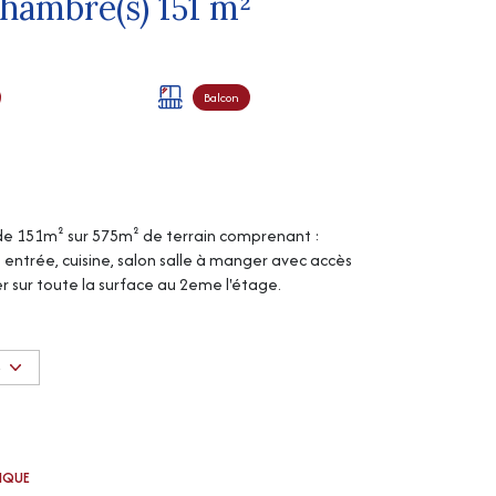
Maison 5 pièce(s) 3 chambre(s) 151 m²
Balcon
 de 151m² sur 575m² de terrain comprenant :
: entrée, cuisine, salon salle à manger avec accès
r sur toute la surface au 2eme l'étage.
t à l'égout. Travaux à prévoir.
 disponibles sur le site Géorisques
S
onditions)
TIQUE