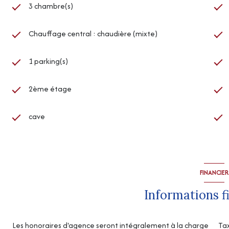
3 chambre(s)
Chauffage central : chaudière (mixte)
1 parking(s)
2ème étage
cave
FINANCIER
Informations f
Les honoraires d'agence seront intégralement à la charge
Tax