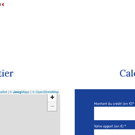
0 €
tier
Cal
aflet
|
©
Maps
|
© OpenStreetMap
Jawg
+
Montant du crédit (en €)*
−
Votre apport (en €) *