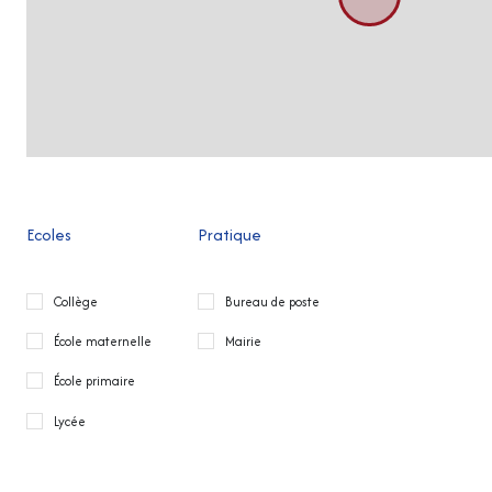
Ecoles
Pratique
Collège
Bureau de poste
École maternelle
Mairie
École primaire
Lycée