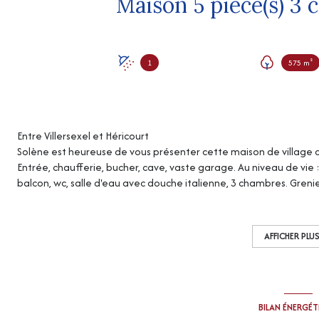
1
575 m²
Entre Villersexel et Héricourt
Solène est heureuse de vous présenter cette maison de village
Entrée, chaufferie, bucher, cave, vaste garage. Au niveau de vie 
balcon, wc, salle d'eau avec douche italienne, 3 chambres. Grenie
Chauffage central fuel et bois (2 chaudieres). Assainissement tou
“Les informations sur les risques auxquels ce bien est exposé sont
http://www.georisques.gouv.fr
”
AFFICHER PLU
Logement à consommation énergétique excessive, classé G
Peut être éligible aux aides à la rénovation énergétique (sous c
BILAN ÉNERGÉ