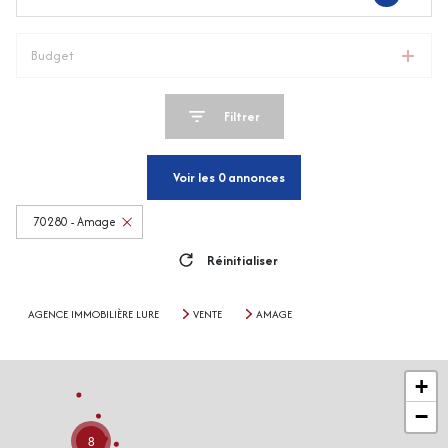
Budget
Filtrer
Voir les
0
annonces
70280 - Amage
Réinitialiser
AGENCE IMMOBILIÈRE LURE
VENTE
AMAGE
+
−
8