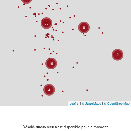
55
8
2
19
4
Leaflet
|
©
Maps
|
© OpenStreetMap
Jawg
Désolé, aucun bien n'est disponible pour le moment.