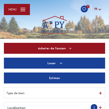
0
FR
MENU
Acheter
de l'ancien
Louer
De l'ancien
De l'immo pro
Estimer
à l'année
De l'immo pro
Type de bien
1
Localisation