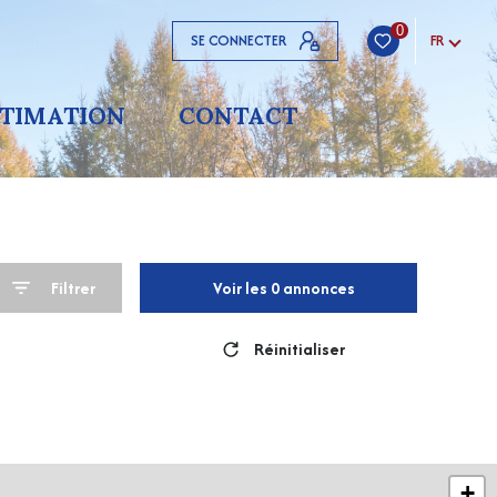
0
SE CONNECTER
FR
STIMATION
CONTACT
Filtrer
Voir les
0
annonces
Réinitialiser
+