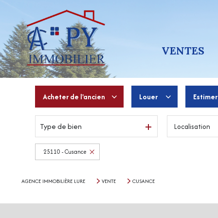
VENTES
Acheter
de l'ancien
Louer
Estimer
Type de bien
Localisation
De l'ancien
à l'année
De l'immo pro
De l'immo pro
25110 - Cusance
AGENCE IMMOBILIÈRE LURE
VENTE
CUSANCE