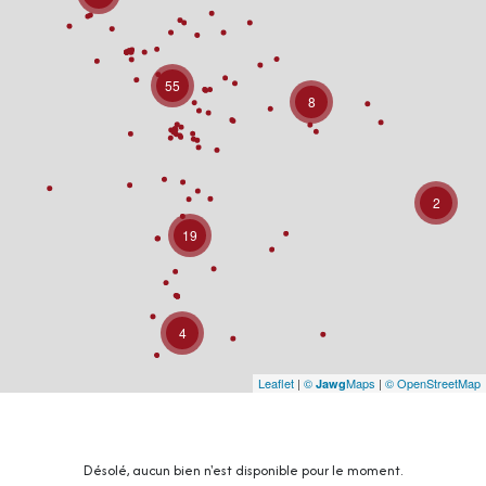
55
8
2
19
4
Leaflet
|
©
Maps
|
© OpenStreetMap
Jawg
Désolé, aucun bien n'est disponible pour le moment.