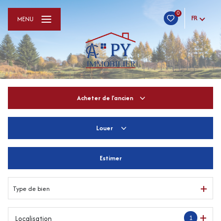
0
FR
MENU
Acheter
de l'ancien
Louer
De l'ancien
De l'immo pro
Estimer
à l'année
De l'immo pro
Type de bien
1
Localisation