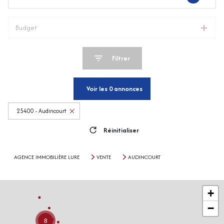
Budget
Filtrer
Voir les
0
annonces
25400 - Audincourt
Réinitialiser
AGENCE IMMOBILIÈRE LURE
VENTE
AUDINCOURT
+
−
8