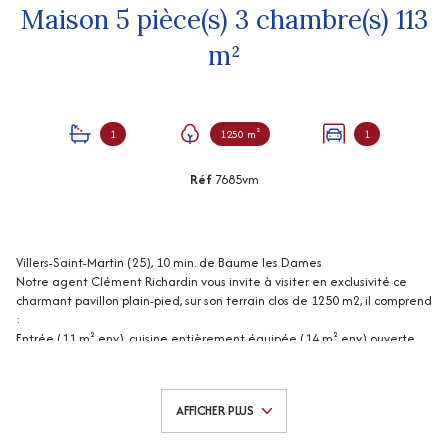
Maison 5 pièce(s) 3 chambre(s) 113
m²
1
1250 m²
1
Réf
7685vm
Villers-Saint-Martin (25), 10 min. de Baume les Dames
Notre agent Clément Richardin vous invite à visiter en exclusivité ce
charmant pavillon plain-pied, sur son terrain clos de 1250 m2, il comprend
:
Entrée (11 m² env), cuisine entièrement équipée (14 m² env) ouverte
sur séjour (23 m² env) , wc, salle de bains (4,5 m² env), salle de jeux (15
m² env), 3 chambres avec rangements (10 m² chacune env).
Garage (15 m² env), c
ellier (3 m
² env), cave (17 m
²
env.).
AFFICHER PLUS
Combles aménageables.
Dépendance annexe : maisonnette en pierre de 17 m
²
env.