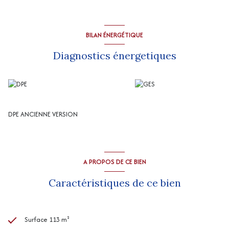
Puits.
Chauffage : pompe à chaleur.
Panneaux photovoltaïques autoconsommation + revente du surplus
Assainissement : micro station.
BILAN ÉNERGÉTIQUE
Diagnostics énergetiques
DPE ANCIENNE VERSION
A PROPOS DE CE BIEN
Caractéristiques de ce bien
Surface 113 m²