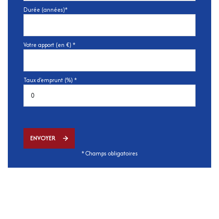
Durée (années)*
Votre apport (en €) *
Taux d'emprunt (%) *
ENVOYER
* Champs obligatoires