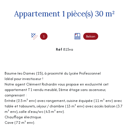
Appartement 1 pièce(s) 30 m²
1
Balcon
Réf
815va
Baume-les-Dames (25), à proximité du Lycée Professionnel
Idéal pour investisseur !
Notre agent Clément Richardin vous propose en exclusivité cet
appartement T1 vendu meublé, 2ème étage sans ascenseur,
comprenant :
Entrée (2.5 m² env) avec rangement, cuisine équipée (11 m² env) avec
table et tabourets, séjour / chambre (13 m² env) avec accès balcon (3.7
m² env), salle d'eau/wc (4.5 m² env).
Chauffage électrique.
Cave (7.2 m² env).