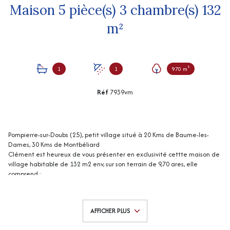
Maison 5 pièce(s) 3 chambre(s) 132
m²
1
1
970 m²
Réf
7939vm
Pompierre-sur-Doubs (25), petit village situé à 20 Kms de Baume-les-
Dames, 30 Kms de Montbéliard
Clément est heureux de vous présenter en exclusivité cettte maison de
village habitable de 132 m2 env, sur son terrain de 9,70 ares, elle
comprend :
Au rez-de-chaussée : cave avec adoucisseur, garage de 26 m2 env.
Au rez-de-chaussée : cuisine (15 m2 env), dégagement, wc / salle d'eau
à terminer, salle à manger / salon (33 m2 env) ouvert sur terrasse.
AFFICHER PLUS
A l'étage : dégagement, 3 chambres (10, 12 et 12 m2 env), salle de jeux
(13 m2 env), salle de bains, wc.