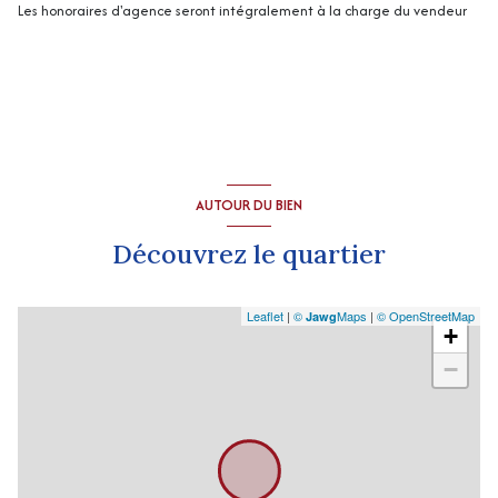
Les honoraires d'agence seront intégralement à la charge du vendeur
exposition Sud-Est
3 niveau(x)
vue Village
AUTOUR DU BIEN
terrasse
Découvrez le quartier
Leaflet
|
©
Maps
|
© OpenStreetMap
Jawg
+
−