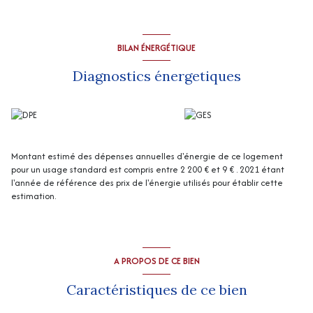
Grenier à l'étage.
Abri de jardin.
Chauffage : poêle à pellets.
“Les informations sur les risques auxquels ce bien est exposé sont
BILAN ÉNERGÉTIQUE
disponibles sur le site Géorisques
http://www.georisques.gouv.fr
”
Diagnostics énergetiques
Montant estimé des dépenses annuelles d'énergie de ce logement
pour un usage standard est compris entre 2 200 € et 9 € . 2021 étant
l'année de référence des prix de l'énergie utilisés pour établir cette
estimation.
A PROPOS DE CE BIEN
Caractéristiques de ce bien