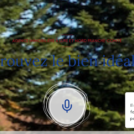
AGENCE IMMOBILIÈRE À LURE ET NORD FRANCHE-COMTÉ
rouvez le bien idéal
I
f
p