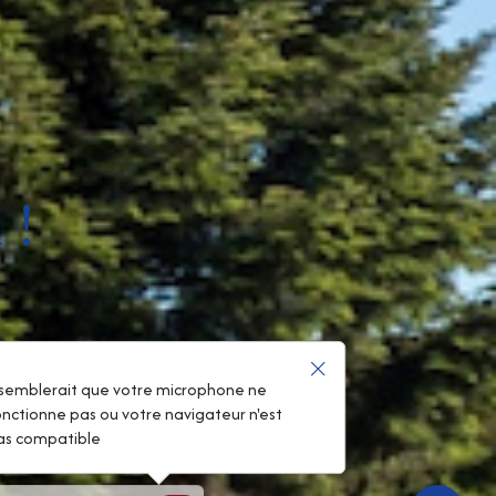
 !
l semblerait que votre microphone ne
onctionne pas ou votre navigateur n'est
as compatible