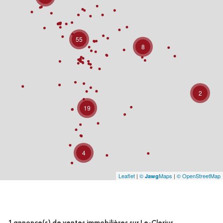
55
8
2
19
4
Leaflet
|
©
Maps
|
© OpenStreetMap
Jawg
1
annonce(s) de ventes immobilières sur Le-Clerjus