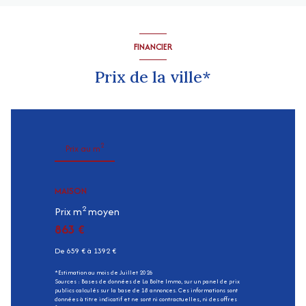
FINANCIER
Prix de la ville*
2
Prix au m
MAISON
2
Prix m
moyen
863 €
De 659 € à 1392 €
*Estimation au mois de Juillet 2026
Sources : Bases de données de La Boîte Immo, sur un panel de prix
publics calculés sur la base de 18 annonces. Ces informations sont
données à titre indicatif et ne sont ni contractuelles, ni des offres