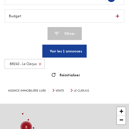
Budget
Filtrer
Voir les
1
annonces
88240 - Le Clerjus
Réinitialiser
AGENCE IMMOBILIÈRE LURE
VENTE
LE CLERJUS
+
−
8