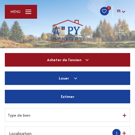
0
FR
MENU
Acheter
de l'ancien
Louer
De l'ancien
De l'immo pro
Estimer
à l'année
De l'immo pro
Type de bien
1
Localisation