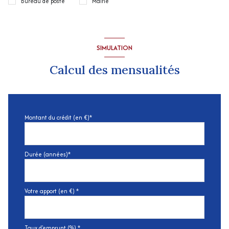
Bureau de poste
Mairie
SIMULATION
Calcul des mensualités
Montant du crédit (en €)*
Durée (années)*
Votre apport (en €) *
Taux d'emprunt (%) *