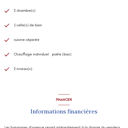
2 chambre(s)
1 salle(s) de bain
cuisine séparée
Chauffage individuel : poêle (bois)
2 niveau(x)
FINANCIER
Informations financières
Les honoraires d'agence seront intégralement à la charge du vendeur