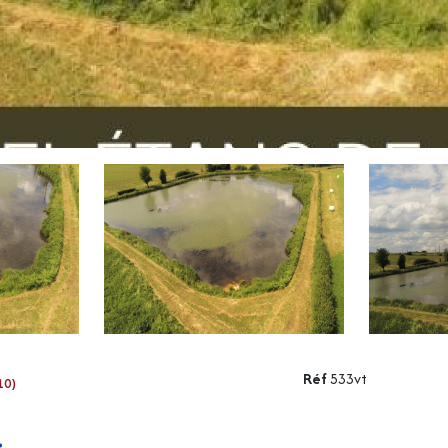
Réf
533vt
10)