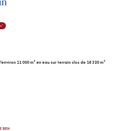
in
m²
'environ 11 000 m² en eau sur terrain clos de 18 320 m²
E BIEN