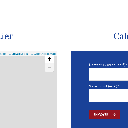
tier
Cal
aflet
|
©
Maps
|
© OpenStreetMap
Jawg
+
Montant du crédit (en €)*
−
Votre apport (en €) *
ENVOYER