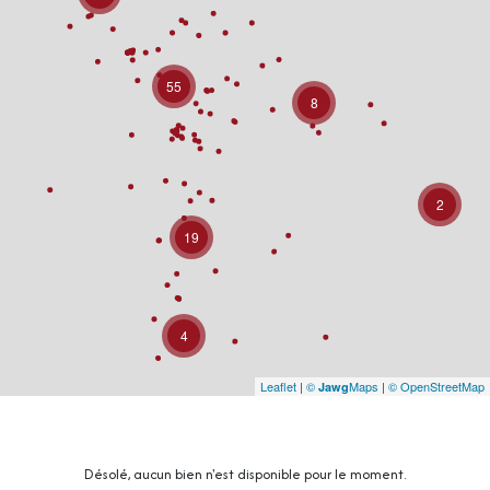
55
8
2
19
4
Leaflet
|
©
Maps
|
© OpenStreetMap
Jawg
Désolé, aucun bien n'est disponible pour le moment.