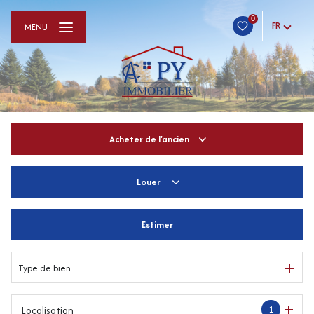
0
FR
MENU
Acheter
de l'ancien
Louer
De l'ancien
De l'immo pro
Estimer
à l'année
De l'immo pro
Type de bien
1
Localisation