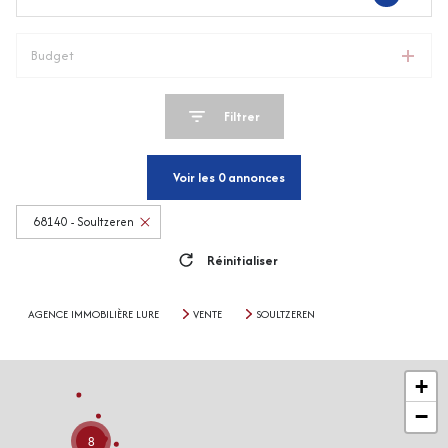
Budget
Filtrer
Voir les
0
annonces
68140 - Soultzeren
Réinitialiser
AGENCE IMMOBILIÈRE LURE
VENTE
SOULTZEREN
+
−
8