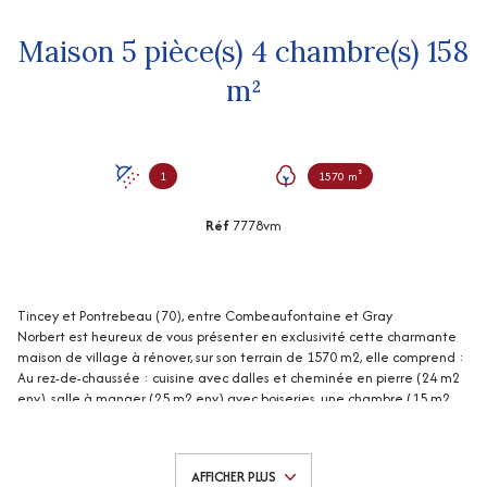
Maison 5 pièce(s) 4 chambre(s) 158
m²
1
1570 m²
Réf
7778vm
Tincey et Pontrebeau (70), entre Combeaufontaine et Gray
Norbert est heureux de vous présenter en exclusivité cette charmante
maison de village à rénover, sur son terrain de 1570 m2, elle comprend :
Au rez-de-chaussée : cuisine avec dalles et cheminée en pierre (24 m2
env), salle à manger (25 m2 env) avec boiseries, une chambre (15 m2
env), dégagement (13 m2 env), salle d'eau / wc (6 m2 env).
A l'étage : palier (12 m2 env), 3 chambres en enfilade (23, 25 et 15 m2
env).
AFFICHER PLUS
Très belle cave voûtée (50 m2 env) avec accès depuis l'intérieur et