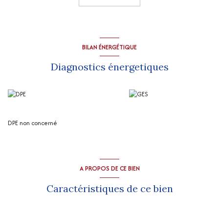
l'extérieur avec un puits en pierre exploitable.
Grange (64 m2 env) entourée par 2 écuries (54 et 58 m2 env).
“Les informations sur les risques auxquels ce bien est exposé sont
disponibles sur le site Géorisques
http://www.georisques.gouv.fr
”
BILAN ÉNERGÉTIQUE
Diagnostics énergetiques
DPE non concerné
A PROPOS DE CE BIEN
Caractéristiques de ce bien