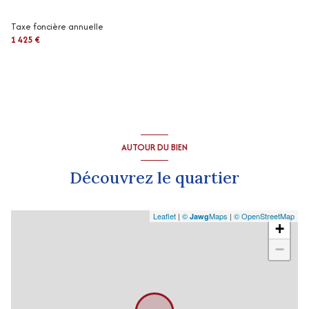
Taxe foncière annuelle
exposition Sud-Est
1 425 €
2 niveau(x)
vue Village
arboré
AUTOUR DU BIEN
Découvrez le quartier
Leaflet
|
©
Maps
|
© OpenStreetMap
Jawg
+
−