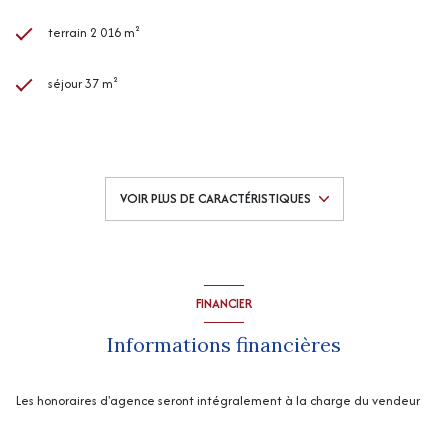
terrain 2 016 m²
séjour 37 m²
3 chambre(s)
1 salle(s) de bain
VOIR PLUS DE CARACTÉRISTIQUES
1 salle(s) d'eau
construit en 2004
FINANCIER
cuisine séparée (équipée)
Informations financières
Chauffage central : autre (fioul)
Les honoraires d'agence seront intégralement à la charge du vendeur
1 garage(s)