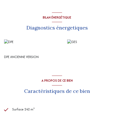
chambre (14 m² env), wc, une salle d'eau (8,2 m² env), combles
aménageables de plus 90 m².
Magnifique cave voutée en pierres sèches (16 m2).
Garage de 71 m2 avec fosse de visite.
BILAN ÉNERGÉTIQUE
Chauffage central fuel au sol et cheminée insert.
Aspiration centralisée.
Diagnostics énergetiques
Prestations haut de gamme
DPE ANCIENNE VERSION
A PROPOS DE CE BIEN
Caractéristiques de ce bien
Surface 242 m²