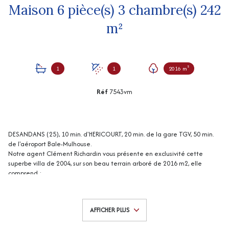
Maison 6 pièce(s) 3 chambre(s) 242
m²
1
1
2016 m²
Réf
7543vm
DESANDANS (25), 10 min. d'HERICOURT, 20 min. de la gare TGV, 50 min.
de l'aéroport Bale-Mulhouse.
Notre agent Clément Richardin vous présente en exclusivité cette
superbe villa de 2004, sur son beau terrain arboré de 2016 m2, elle
comprend :
Au rez-de-chaussée : hall d'entrée (17 m² env) ouvert sur salon séjour
(37 m² env) avec cheminée insert, belle véranda (19 m² env), une
cuisine équipée (13 m² env), salle de bains (12 m² env), une chambre
AFFICHER PLUS
(17 m² env), wc, buanderie (9 m² env), un cellier (4,5 m² env).
A l'étage : mezzanine (39 m² env), une chambre (19 m² env) , une