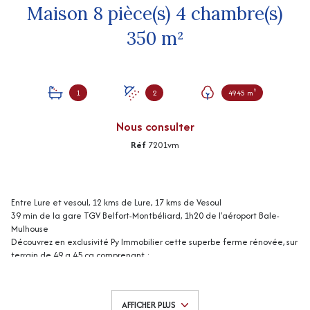
Maison 8 pièce(s) 4 chambre(s)
350 m²
1
2
4945 m²
Nous consulter
Réf
7201vm
Entre Lure et vesoul, 12 kms de Lure, 17 kms de Vesoul
39 min de la gare TGV Belfort-Montbéliard, 1h20 de l'aéroport Bale-
Mulhouse
Découvrez en exclusivité Py Immobilier cette superbe ferme rénovée, sur
terrain de 49 a 45 ca comprenant :
Au rez-de-chaussée : entrée sur cuisine aménagée avec cheminée
insert, salle à manger / salon, salon avec rangements, une chambre,
salle de bains, wc, cellier.
AFFICHER PLUS
A l'étage : grande mezzanine, une chambre avec un lavabo, une autre