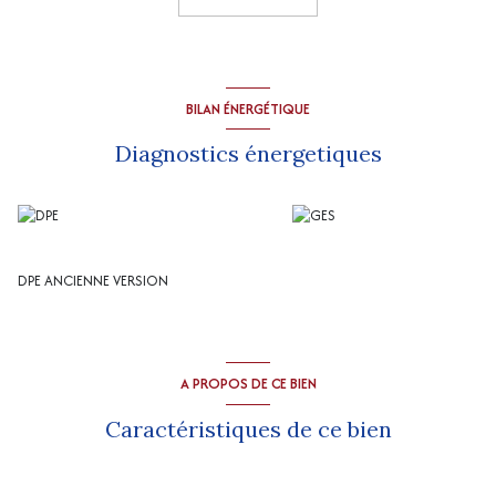
grande chambre, une chambre parentale avec salle d'eau et wc,
buanderie avec adoucisseur d'eau.
Combles aménageables.
Dépendances attenantes : garage 2 voitures, grand atelier, ancienne
écurie avec cuve à fuel.
BILAN ÉNERGÉTIQUE
Dépendances non attenantes : appenti, garage.
Chauffage central fuel et bois.
Diagnostics énergetiques
DPE ANCIENNE VERSION
A PROPOS DE CE BIEN
Caractéristiques de ce bien