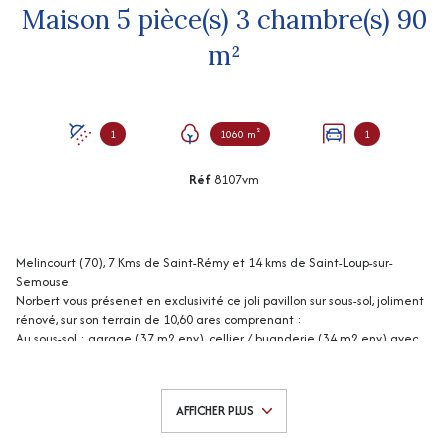
Maison 5 pièce(s) 3 chambre(s) 90
m²
1
1060 m²
1
Réf
8107vm
Melincourt (70), 7 Kms de Saint-Rémy et 14 kms de Saint-Loup-sur-
Semouse
Norbert vous présenet en exclusivité ce joli pavillon sur sous-sol, joliment
rénové, sur son terrain de 10,60 ares comprenant :
Au sous-sol : garage (37 m2 env), cellier / buanderie (34 m2 env) avec
douche et petite cuisine, cave (14 m2 env)
Au niveau de vie : entrée dans séjour (30 m2 env) avec poêle à pellets,
dégagement (6 m2 env), cuisine équipée (13 m2 env), 3 chambres (10,
AFFICHER PLUS
12 et 12 m2 env), salle d'eau (4 m2 env), wc.
Bûcher (16 m2 env)