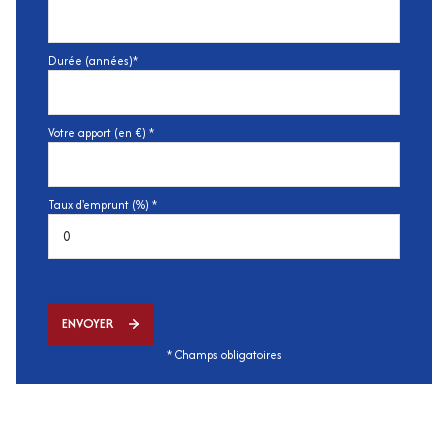
Durée (années)*
Votre apport (en €) *
Taux d'emprunt (%) *
ENVOYER
* Champs obligatoires