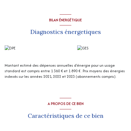
Chauffage : cheminée et poêle à pellets
La visite virtuelle est disponible sur demande
“Les informations sur les risques auxquels ce bien est exposé sont
disponibles sur le site Géorisques
http://www.georisques.gouv.fr
”
BILAN ÉNERGÉTIQUE
Diagnostics énergetiques
Montant estimé des dépenses annuelles d'énergie pour un usage
standard est compris entre 1 360 € et 1 890 € . Prix moyens des énergies
indexés sur les années 2021, 2022 et 2023 (abonnements compris).
A PROPOS DE CE BIEN
Caractéristiques de ce bien