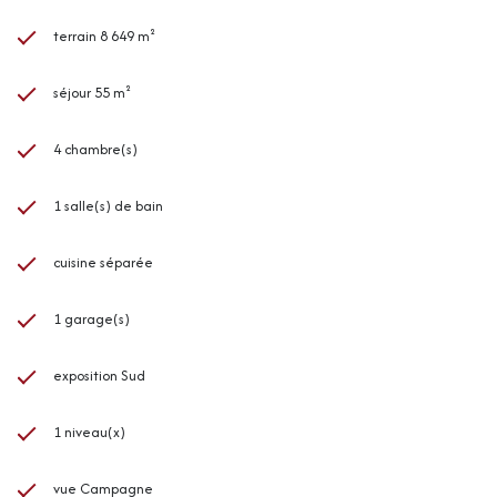
terrain 8 649 m²
séjour 55 m²
4 chambre(s)
1 salle(s) de bain
cuisine séparée
1 garage(s)
exposition Sud
1 niveau(x)
vue Campagne