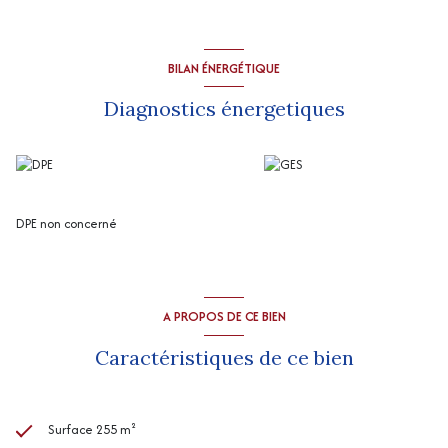
wc, dressing (10 m2 env).
Garage (49 m2 env), atelier (27 m2 env).
Petite maison annexe sur l'arrière.
Pas de système de chauffage.
BILAN ÉNERGÉTIQUE
“Les informations sur les risques auxquels ce bien est exposé sont
disponibles sur le site Géorisques
http://www.georisques.gouv.fr
”
Diagnostics énergetiques
.
DPE non concerné
A PROPOS DE CE BIEN
Caractéristiques de ce bien
Surface 255 m²