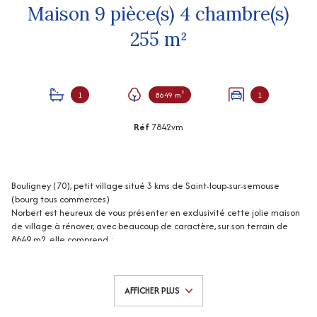
Maison 9 pièce(s) 4 chambre(s)
255 m²
1
8649 m²
1
Réf
7842vm
Bouligney (70), petit village situé 3 kms de Saint-loup-sur-semouse
(bourg tous commerces)
Norbert est heureux de vous présenter en exclusivité cette jolie maison
de village à rénover, avec beaucoup de caractère, sur son terrain de
8649 m2, elle comprend :
Au rez-de-chaussée : entrée (16 m2 env), cuisine aménagée (25 m2
env), séjour (55 m2 env), dégagement (7 m2 env), une chambre (16 m2
env).
AFFICHER PLUS
A l'étage : dégagement (17 m2 env), buanderie (11 m2 env), bureau
(19 m2 env), 3 chambres (13, 15 et 29 m2 env), salle de bains (7 m2 env),