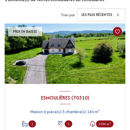
LES PLUS RÉCENTES
Trier par
PRIX EN BAISSE
ESMOULIÈRES (70310)
Maison 6 pièce(s) 5 chambre(s) 164 m²
1
3
3750 m²