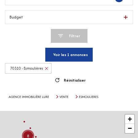
Budget
Filtrer
Voir les
1
annonces
70310 - Esmoulières
Réinitialiser
AGENCE IMMOBILIÈRE LURE
VENTE
ESMOULIERES
+
−
8