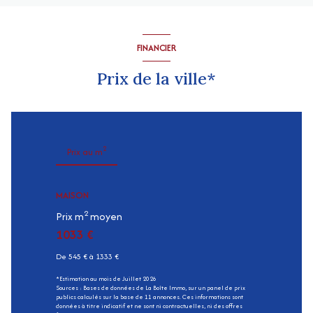
FINANCIER
Prix de la ville*
2
Prix au m
MAISON
2
Prix m
moyen
1033 €
De 545 € à 1333 €
*Estimation au mois de Juillet 2026
Sources : Bases de données de La Boîte Immo, sur un panel de prix
publics calculés sur la base de 11 annonces. Ces informations sont
données à titre indicatif et ne sont ni contractuelles, ni des offres