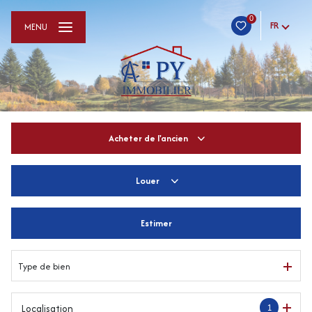
0
FR
MENU
Acheter
de l'ancien
Louer
De l'ancien
De l'immo pro
Estimer
à l'année
De l'immo pro
Type de bien
1
Localisation