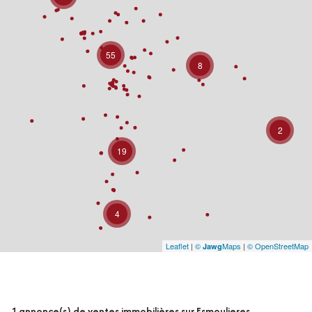
55
8
2
19
4
Leaflet
|
©
Maps
|
© OpenStreetMap
Jawg
1
annonce(s) de ventes immobilières sur Esmoulieres