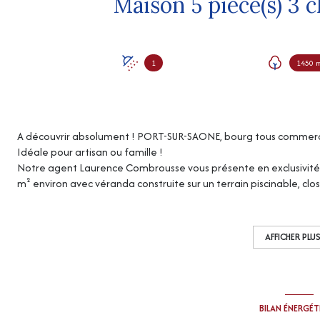
1
1450 
A découvrir absolument ! PORT-SUR-SAONE, bourg tous commer
Idéale pour artisan ou famille !
Notre agent Laurence Combrousse vous présente en exclusivité 
m² environ avec véranda construite sur un terrain piscinable, clos
constructibles, elle comprend :
Au niveau de vie : véranda, entrée avec placard, cuisine, salle à 
buanderie (possibilité 2ème salle d'eau).
AFFICHER PLU
A l'étage : combles aménageables avec de beaux volumes (poss
Sous-sol : pièce à vivre avec point d'eau, garage avec porte secti
Chauffage : poêle à bois + chauffage central fuel.
BILAN ÉNERGÉ