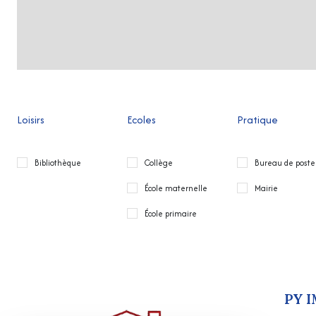
Loisirs
Ecoles
Pratique
Bibliothèque
Collège
Bureau de poste
École maternelle
Mairie
École primaire
PY 