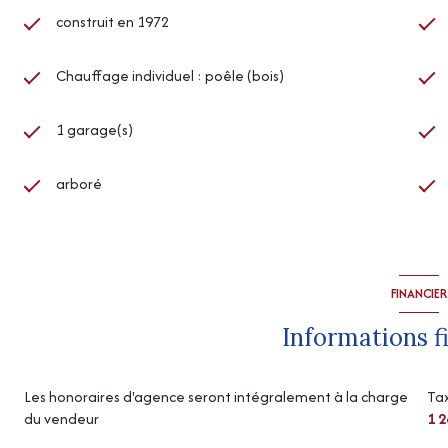
construit en 1972
Chauffage individuel : poêle (bois)
1 garage(s)
arboré
FINANCIER
Informations f
Les honoraires d'agence seront intégralement à la charge
Tax
du vendeur
1 2