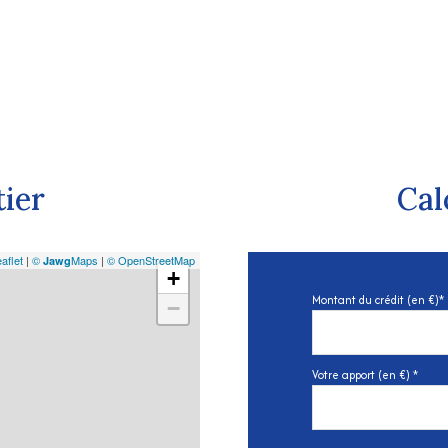
tier
Cal
aflet
|
©
Maps
|
© OpenStreetMap
Jawg
+
Montant du crédit (en €)*
−
Votre apport (en €) *