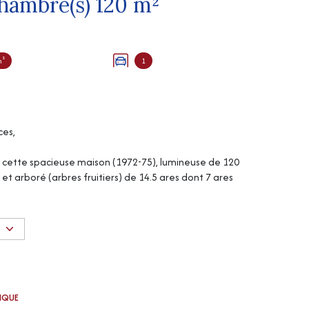
Maison 5 pièce(s) 3 chambre(s) 120 m²
m²
1
ces,
cette spacieuse maison (1972-75), lumineuse de 120
 et arboré (arbres fruitiers) de 14.5 ares dont 7 ares
manger / salon, 3 chambres, salle d'eau, wc, petite
S
ibilité de deux chambres supplémentaires)
onnelle, chaufferie, atelier.
TIQUE