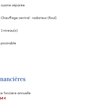
cuisine séparée
Chauffage central : radiateur (fioul)
1 niveau(x)
piscinable
inancières
e foncière annuelle
68 €