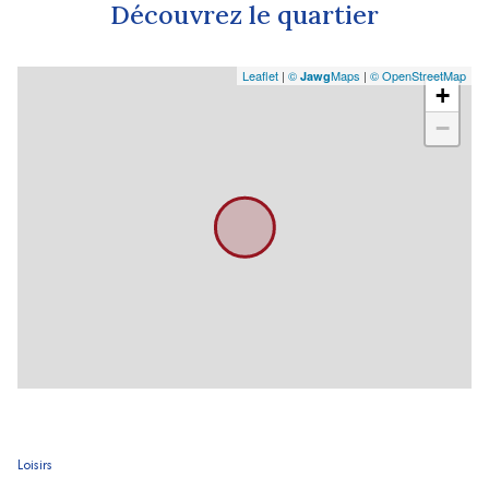
Découvrez le quartier
Leaflet
|
©
Maps
|
© OpenStreetMap
Jawg
+
−
Loisirs